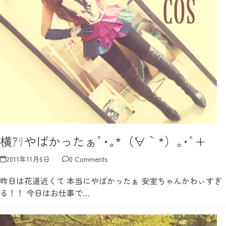
横ｱﾘやばかったぁﾟ･｡*（´∀｀*）｡･ﾟ+
2011年11月6日
0 Comments
昨日は花道近くて 本当にやばかったぁ 安室ちゃんかわぃすぎ
る！！ 今日はお仕事で…