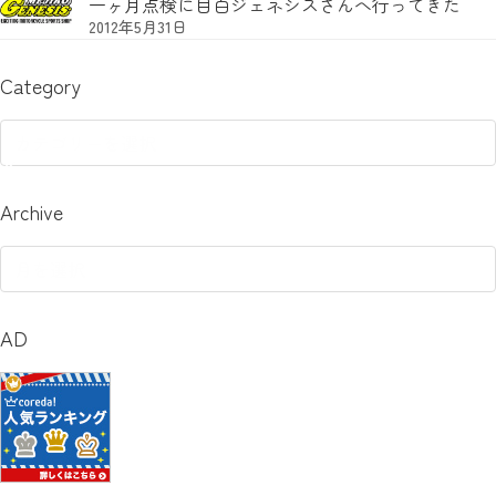
一ヶ月点検に目白ジェネシスさんへ行ってきた
2012年5月31日
Category
Category
Archive
Archive
AD