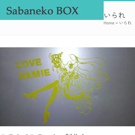
Skip
Open
Close
to
いられ
mobile
mobile
content
Home
»
いられ
menu
menu