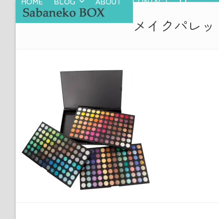
HOME
BLOG
ABOUT
CONTACT
Skip
to
メイクパレッ
content