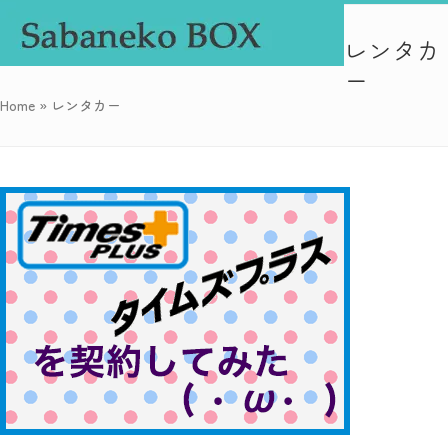
Skip
Open
Close
to
レンタカ
mobile
mobile
content
ー
menu
menu
Home
»
レンタカー