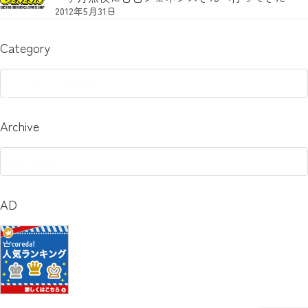
2012年5月31日
Category
Category
Archive
Archive
AD