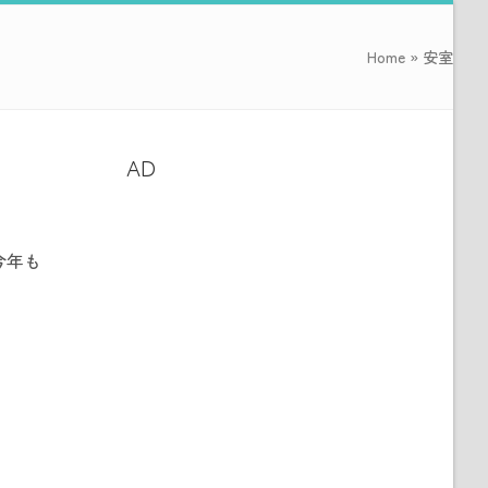
Home
»
安室
AD
今年も