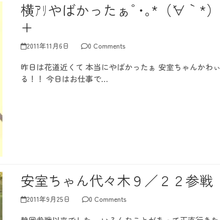
横ｱﾘやばかったぁﾟ･｡*（´∀｀*）
+
2011年11月6日
0 Comments
昨日は花道近くて 本当にやばかったぁ 安室ちゃんかわ
る！！ 今日はお仕事で…
安室ちゃん代々木９／２２参戦
2011年9月25日
0 Comments