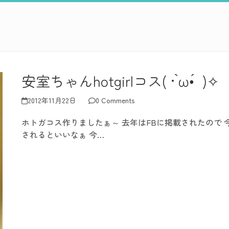
安室ちゃんhotgirlコス( • ̀ω•́ )✧
2012年11月22日
0 Comments
ホトガコス作りましたぁ～ 去年はFBに掲載されたので 
されるといいなぁ 今…