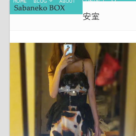
HOME
BLOG
ABOUT
CONTACT
Skip
to
安室
content