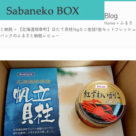
Skip
Open
Close
to
Blog
mobile
mobile
content
Home
»
ふるさ
menu
menu
と納税
»
【北海道枝幸町】ほたて貝柱1kgカニ缶詰1缶セットフレッシュ
パックのふるさと納税レビュー